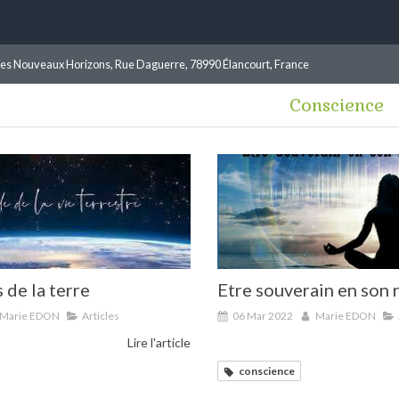
les Nouveaux Horizons, Rue Daguerre, 78990 Élancourt, France
Conscience
 de la terre
Etre souverain en son
Marie EDON
Articles
06 Mar 2022
Marie EDON
Lire l'article
conscience