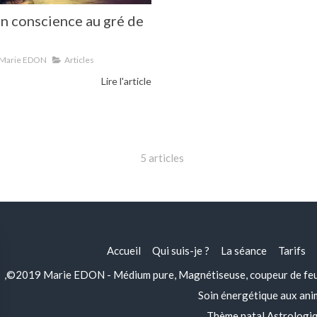
en conscience au gré de
Marie EDON
Articles
Lire l'article
5 articles
Accueil
Qui suis-je ?
La séance
Tarifs
,©2019 Marie EDON - Médium pure, Magnétiseuse, coupeur de feu, 
Soin énergétique aux an
Thème natal Astrologi