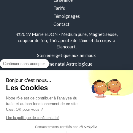
Tarifs
Témoignages
Contact
,©2019 Marie EDON - Médium pure, Magnétiseuse,
coupeur de feu, Thérapeute de l'âme et du corps à
Elancourt.
Soin énergétique aux animaux
Thème natal Astrologique
Continuer sans accepter
Mentions légales
Bonjour c'est nous...
Les Cookies
Plan du site
Notre rôle est de contribuer à l'analyse du
trafic et au bon fonctionnement de ce site.
C'est OK pour vous ?
Lire la politique de confidentialité
Création et référencement du site par Simplébo
Consentements certifiés par