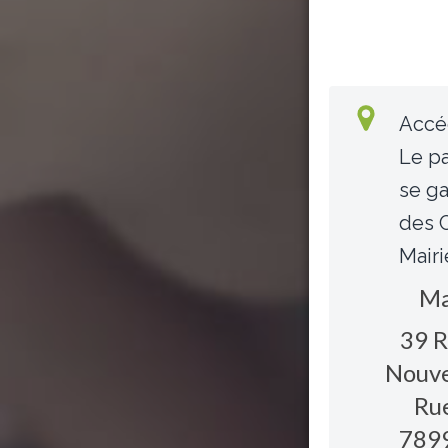
Accé
Le pa
se ga
des 
Mairi
Ma
39 R
Nouve
Ru
789