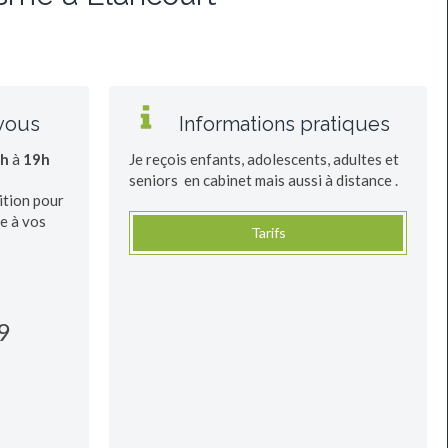
vous
Informations pratiques
h
à
19h
Je reçois enfants, adolescents, adultes et
seniors en cabinet mais aussi à distance .
ition pour
e à vos
Tarifs
9