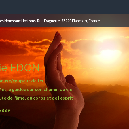
les Nouveaux Horizons, Rue Daguerre, 78990 Élancourt, France
ie EDON
euse/coupeur de feu
 être guidée sur son chemin de vie
e de l'âme, du corps et de l'esprit
38 69