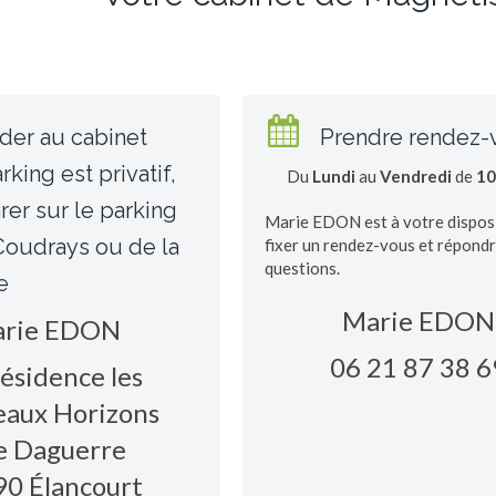
der au cabinet
Prendre rendez-
rking est privatif,
Du
Lundi
au
Vendredi
de
10
rer sur le parking
Marie EDON est à votre dispos
Coudrays ou de la
fixer un rendez-vous et répondr
questions.
e
Marie EDON
rie EDON
06 21 87 38 6
ésidence les
aux Horizons
e Daguerre
90
Élancourt