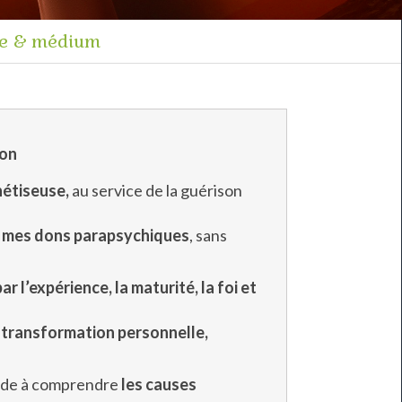
se & médium
ton
nétiseuse,
au service de la guérison
à
mes dons
parapsychiques
, sans
 l’expérience, la maturité, la foi et
 transformation personnelle,
 aide à comprendre
les causes