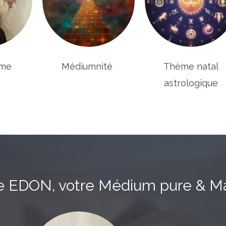
sme
Médiumnité
Thème natal
astrologique
e EDON, votre Médium pure & Ma