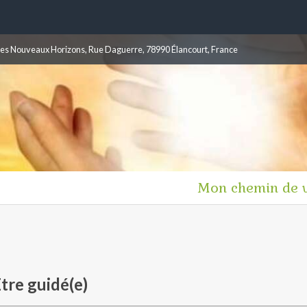
les Nouveaux Horizons, Rue Daguerre, 78990 Élancourt, France
Mon chemin de v
tre guidé(e)