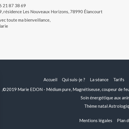
6 21 87 38 69
9, résidence Les Nouveaux Horizons, 78990 Élancourt
vec toute ma bienveillance,
arie
Accueil
Qui suis-je ?
La séance
Tarifs
,©2019 Marie EDON - Médium pure, Magnétiseuse, coupeur de feu, 
Soin énergétique aux an
Thème natal Astrologi
Mentions légales
Plan d