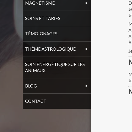
MAGNÉTISME
D
J
J
SOINS ET TARIFS
M
À
TÉMOIGNAGES
À
À
THÈME ASTROLOGIQUE
J
M
SOIN ÉNERGÉTIQUE SUR LES
ANIMAUX
M
J
BLOG
CONTACT