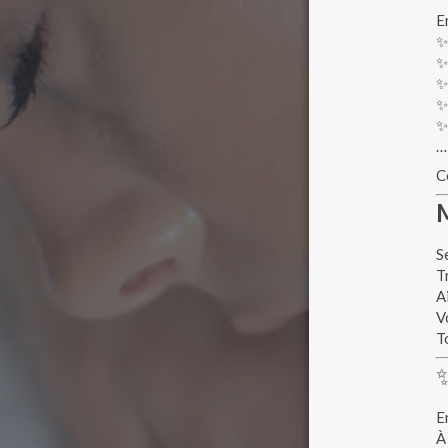
E
✨
✨
✨
✨
✨
…
C
S
T
A
V
T
E
À