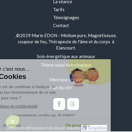
La séance
Tarifs
Témoignages
Contact
,©2019 Marie EDON - Médium pure, Magnétiseuse,
coupeur de feu, Thérapeute de l'âme et du corps à
Elancourt.
Soin énergétique aux animaux
Thème natal Astrologique
Bonjour c'est nous...
Les Cookies
Mentions légales
Notre rôle est de contribuer à l'analyse du
Plan du site
trafic et au bon fonctionnement de ce site.
C'est OK pour vous ?
Lire la politique de confidentialité
Consentements certifiés par
Je choisis
Ok pour moi
Création et référencement du site par Simplébo