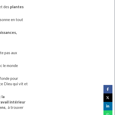
 et des
plantes
rsonne en tout
issances,
ête pas aux
ec le monde
fonde pour
ce Dieu qui vit et
 la
ravail intérieu
r
ens
, à trouver