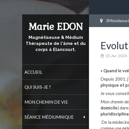
39 Résidence 
Marie EDON
Magnétiseuse & Médium
Evolut
Thérapeute de l'âme et du
corps à Elancourt.
05 Avr 2024
« Quand le voil
ACCUEIL
Depuis 2001, 
physique et p
QUI SUIS-JE ?
Je vous consei
Mon chemin d
MON CHEMIN DE VIE
domicile
) dans
pluridisciplina
SÉANCE MÉDIUMNIQUE
De la médecine
comme une
pri