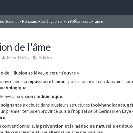
les Nouveaux Horizons, Rue Daguerre, 78990 Élancourt, France
ion de l'âme
Marie EDON
Articles
e de l’illusion se lève, le cœur s’ouvre »
j’œuvre avec
compassion et amou
r pour mon prochain dans mes
soin
sychologique.
lle avec ma
vision médiumnique.
e
soignante
à débuté dans plusieurs structures
(polyhandicapés, géri
 un premier temps en province puis à l’hôpital de St Germain en Laye
ire.
 conventionnelle, la
prévention et la médecine
naturelle et dou
se de conscience
et une alternative à ne pas négliger.