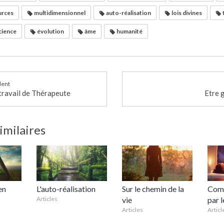
urces
multidimensionnel
auto-réalisation
lois divines
cience
évolution
âme
humanité
dent
ravail de Thérapeute
Etre 
similaires
en
L'auto-réalisation
Sur le chemin de la
Comm
Articles
vie
par 
Articles
Articl