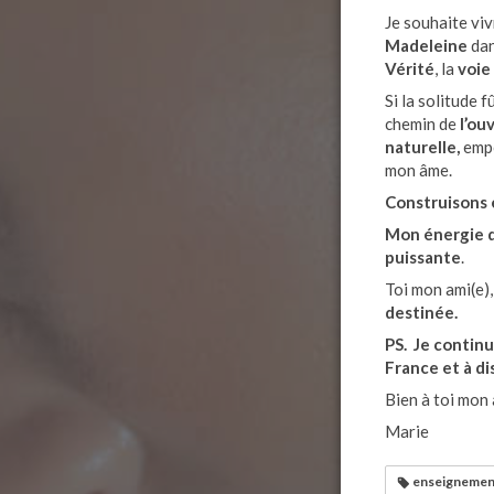
Je souhaite vi
Madeleine
dan
Vérité
, la
voie
Si la solitude 
chemin de
l’ou
naturelle,
empo
mon âme.
Construisons 
Mon énergie de
puissante
.
Toi mon ami(e),
destinée.
PS. Je continu
France et à di
Bien à toi mon 
Marie
enseignement