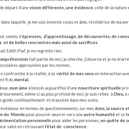
 de départ d’une
vision différente,
une évidence
, celle de la nature
n
dans laquelle je me suis investie corps et âme, révélatrice de ma pe
sé, semés d’
épreuves, d’apprentissage, de découvertes, de conna
 et de belles rencontres mais aussi de sacrifices.
it Edith Piaf, je ne regrette rien.
 compréhension
fait partie de moi, je cherche, j’observe et je ne m’arr
ocolaires approuvées par les normes.
re confrontée à la réalité, à la
vérité de mes sens
en interaction av
nt fi du
mental.
inue,
mon âme
à besoin aujourd’hui d’une
nourriture spirituelle
pro
érieurement, même si au plus profond de moi, je suis reliée à
Dieu,
à 
me guide continuellement et m’assiste dans mes soins.
 révélateur en termes de questionnements, sur mes
dons, la source et
on du Monde
pour pouvoir œuvrer vers une
autre humanité
et ce
t
périmentation personnell
e pour aider les personnes,
en quête
de s
leur salut en retrouvant
l’état de conscience.