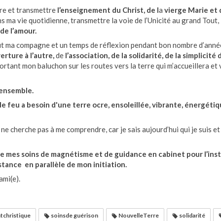
vre et transmettre
l’enseignement du Christ, de l
a
vierge Marie et
s ma vie quotidienne, transmettre la voie de l’Unicité au grand Tout,
 de l’amour.
fût ma compagne et un temps de réflexion pendant bon nombre d’années
verture à l’autre,
de
l’association, de la solidarité, de la simplicité 
rtant mon baluchon sur les routes vers la terre qui m’accueillera et 
ensemble.
 feu a besoin d'une terre ocre, ensoleillée, vibrante, énergétiq
 ne cherche pas à me comprendre, car je sais aujourd’hui qui je suis et
e mes soins de magnétisme et de guidance en cabinet pour l’inst
stance en parallèle de mon initiation.
ami(e).
christique
soinsde guérison
NouvelleTerre
solidarité