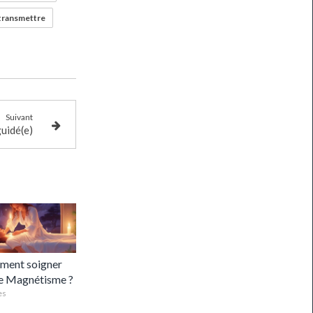
transmettre
Suivant
guidé(e)
ent soigner
le Magnétisme ?
es