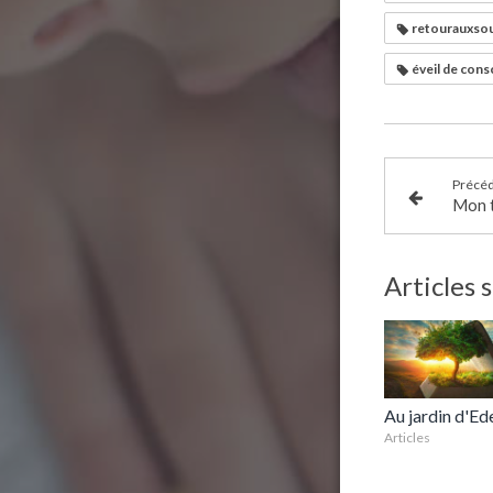
retourauxso
éveil de cons
Précé
Mon t
Articles 
Au jardin d'Ed
Articles