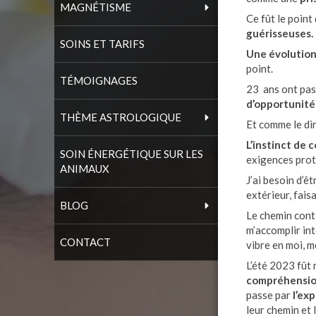
MAGNÉTISME
Ce fût le point
guérisseuses.
SOINS ET TARIFS
Une évolutio
point.
TÉMOIGNAGES
23 ans ont pas
d’opportunités
THÈME ASTROLOGIQUE
Et comme le dira
L’instinct de
SOIN ÉNERGÉTIQUE SUR LES
exigences prot
ANIMAUX
J’ai besoin d’êt
extérieur, faisa
BLOG
Le chemin cont
m’accomplir int
CONTACT
vibre en moi, 
L’été 2023 fût
compréhensi
passe par
l’ex
leur chemin et 