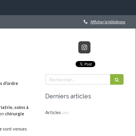
Afficher le téléphone
Rechercher
s d’ordre
Derniers articles
atrie, soins à
Articles
(69)
 en
chirurgie
ce
sont venues