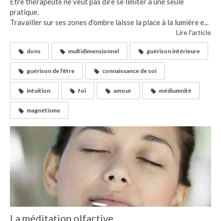
Être thérapeute ne veut pas dire se limiter à une seule
pratique.
Travailler sur ses zones d'ombre laisse la place à la lumière e...
Lire l'article
dons
multidimensionnel
guérison intérieure
guérison de l'être
connaissance de soi
intuition
foi
amour
médiumnité
magnétisme
La méditation olfactive