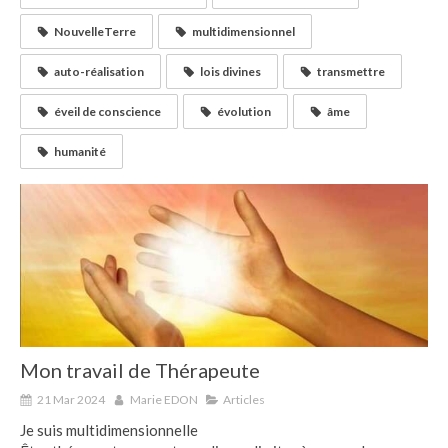
NouvelleTerre
multidimensionnel
auto-réalisation
lois divines
transmettre
éveil de conscience
évolution
âme
humanité
Mon travail de Thérapeute
21 Mar 2024
Marie EDON
Articles
Je suis multidimensionnelle