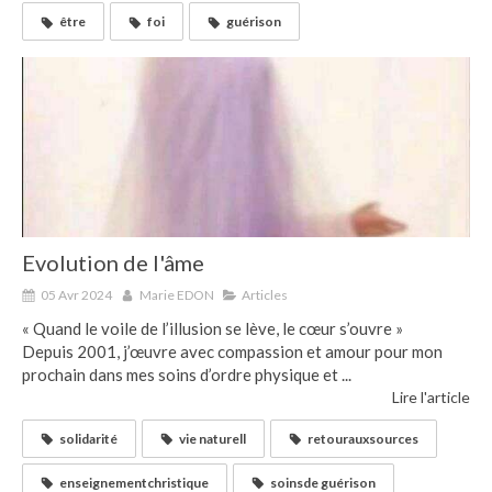
être
foi
guérison
Evolution de l'âme
05 Avr 2024
Marie EDON
Articles
« Quand le voile de l’illusion se lève, le cœur s’ouvre »
Depuis 2001, j’œuvre avec compassion et amour pour mon
prochain dans mes soins d’ordre physique et ...
Lire l'article
solidarité
vie naturell
retourauxsources
enseignementchristique
soinsde guérison