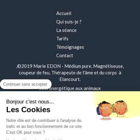
Accueil
Qui suis-je ?
La séance
Tarifs
Témoignages
Contact
,©2019 Marie EDON - Médium pure, Magnétiseuse,
coupeur de feu, Thérapeute de l'âme et du corps à
Elancourt.
Continuer sans accepter
Soin énergétique aux animaux
Thème natal Astrologique
Bonjour c'est nous...
Les Cookies
Mentions légales
Notre rôle est de contribuer à l'analyse du
Plan du site
trafic et au bon fonctionnement de ce site.
C'est OK pour vous ?