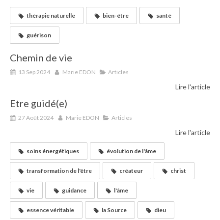
thérapie naturelle
bien-être
santé
guérison
Chemin de vie
13 Sep 2024
Marie EDON
Articles
Lire l'article
Etre guidé(e)
27 Août 2024
Marie EDON
Articles
Lire l'article
soins énergétiques
évolution de l'âme
transformation de l'être
créateur
christ
vie
guidance
l'âme
essence véritable
la Source
dieu