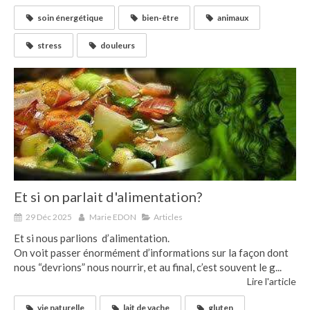
soin énergétique
bien-être
animaux
stress
douleurs
Et si on parlait d'alimentation?
29 Déc 2025
Marie EDON
Articles
Et si nous parlions d’alimentation.
On voit passer énormément d’informations sur la façon dont
nous “devrions” nous nourrir, et au final, c’est souvent le g...
Lire l'article
vie naturelle
lait de vache
gluten