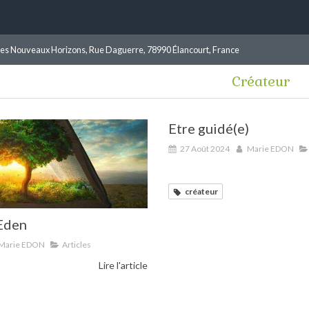
les Nouveaux Horizons, Rue Daguerre, 78990 Élancourt, France
Créateur
Etre guidé(e)
27 Août 2024
Marie EDON
créateur
'Eden
Marie EDON
Articles
Lire l'article