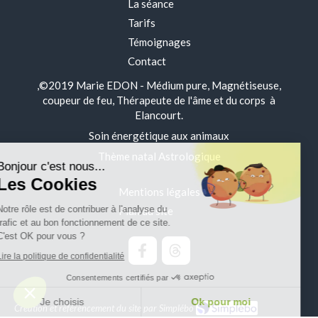
La séance
Tarifs
Témoignages
Contact
,©2019 Marie EDON - Médium pure, Magnétiseuse,
coupeur de feu, Thérapeute de l'âme et du corps à
Elancourt.
Continuer sans accepter
Soin énergétique aux animaux
Thème natal Astrologique
Bonjour c'est nous...
Les Cookies
Mentions légales
Notre rôle est de contribuer à l'analyse du
Plan du site
trafic et au bon fonctionnement de ce site.
C'est OK pour vous ?
Lire la politique de confidentialité
Consentements certifiés par
Je choisis
Ok pour moi
Création et référencement du site par Simplébo