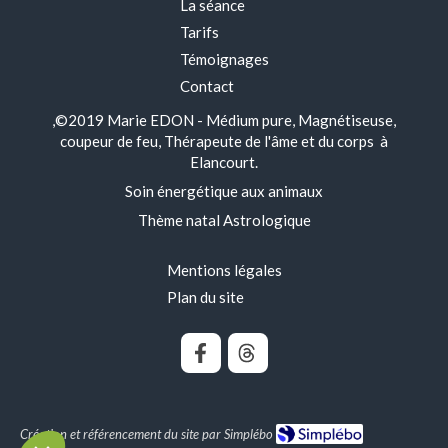
La séance
Tarifs
Témoignages
Contact
,©2019 Marie EDON - Médium pure, Magnétiseuse,
coupeur de feu, Thérapeute de l'âme et du corps à
Elancourt.
Soin énergétique aux animaux
Thème natal Astrologique
Mentions légales
t nous...
kies
Plan du site
e contribuer à l'analyse du
 fonctionnement de ce site.
ous ?
de confidentialité
Consentements certifiés par
Création et référencement du site par Simplébo