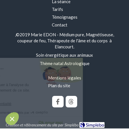
La séance
Tarifs
Témoignages
Contact
,©2019 Marie EDON - Médium pure, Magnétiseuse,
coupeur de feu, Thérapeute de l'âme et du corps à
Elancourt.
Soin énergétique aux animaux
Thème natal Astrologique
jour c'est nous...
s Cookies
Mentions légales
e rôle est de contribuer à l'analyse du
Plan du site
ic et au bon fonctionnement de ce site.
t OK pour vous ?
la politique de confidentialité
Consentements certifiés par
Je choisis
Ok pour moi
Création et référencement du site par Simplébo