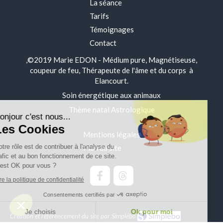
La séance
Tarifs
Témoignages
Contact
,©2019 Marie EDON - Médium pure, Magnétiseuse,
coupeur de feu, Thérapeute de l'âme et du corps à
Elancourt.
Soin énergétique aux animaux
Continuer sans accepter
Thème natal Astrologique
Bonjour c'est nous...
Les Cookies
Mentions légales
Notre rôle est de contribuer à l'analyse du
Plan du site
trafic et au bon fonctionnement de ce site.
C'est OK pour vous ?
Lire la politique de confidentialité
Consentements certifiés par
Je choisis
Ok pour moi
Création et référencement du site par Simplébo