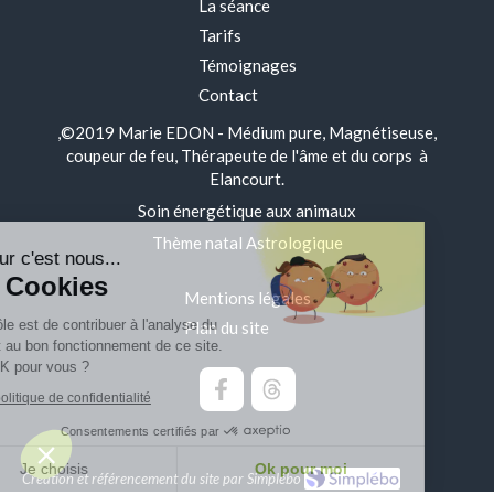
La séance
Tarifs
Témoignages
Contact
,©2019 Marie EDON - Médium pure, Magnétiseuse,
coupeur de feu, Thérapeute de l'âme et du corps à
Elancourt.
Soin énergétique aux animaux
Thème natal Astrologique
Bonjour c'est nous...
Les Cookies
Mentions légales
Notre rôle est de contribuer à l'analyse du
Plan du site
trafic et au bon fonctionnement de ce site.
C'est OK pour vous ?
Lire la politique de confidentialité
Consentements certifiés par
Je choisis
Ok pour moi
Création et référencement du site par Simplébo